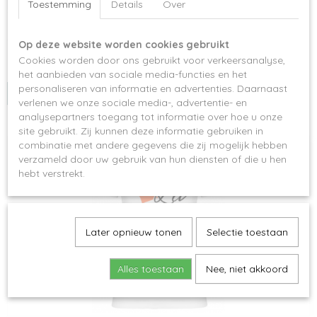
Toestemming
Details
Over
Koning
Speciaal voor koningsdag!Het kroontje kan ook in het…
Op deze website worden cookies gebruikt
Cookies worden door ons gebruikt voor verkeersanalyse,
€ 14,95
het aanbieden van sociale media-functies en het
personaliseren van informatie en advertenties. Daarnaast
IN WINKELWAGEN
verlenen we onze sociale media-, advertentie- en
analysepartners toegang tot informatie over hoe u onze
site gebruikt. Zij kunnen deze informatie gebruiken in
combinatie met andere gegevens die zij mogelijk hebben
verzameld door uw gebruik van hun diensten of die u hen
hebt verstrekt.
Later opnieuw tonen
Selectie toestaan
Alles toestaan
Nee, niet akkoord