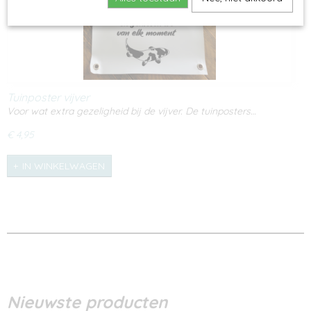
Tuinposter vijver
Voor wat extra gezeligheid bij de vijver. De tuinposters…
€ 4,95
IN WINKELWAGEN
Nieuwste producten