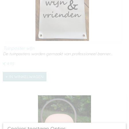
Tuinposter wijn
De tuinposters worden gemaakt van professioneel banner…
€ 4,95
IN WINKELWAGEN
Cookies toestaan Opties