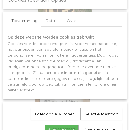
Toestemming
Details
Over
Op deze website worden cookies gebruikt
Cookies worden door ons gebruikt voor verkeersanalyse,
Camping lamp
het aanbieden van sociale media-functies en het
Campinglamp, werkt op 3 AA batterijen. Keuze uit 3 kleuren…
personaliseren van informatie en advertenties. Daarnaast
€ 12,50
verlenen we onze sociale media-, advertentie- en
analysepartners toegang tot informatie over hoe u onze
site gebruikt. Zij kunnen deze informatie gebruiken in
IN WINKELWAGEN
combinatie met andere gegevens die zij mogelijk hebben
verzameld door uw gebruik van hun diensten of die u hen
hebt verstrekt.
Later opnieuw tonen
Selectie toestaan
Alles toestaan
Nee, niet akkoord