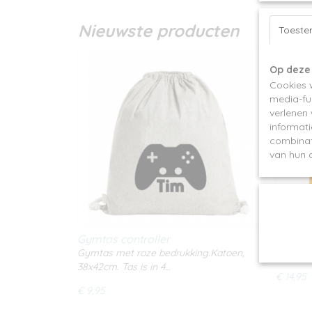
Nieuwste producten
Toest
Op deze
Cookies 
media-fun
verlenen
informati
combinat
van hun d
Gymtas controller
Prinsje
Gymtas met roze bedrukking.Katoen,
Speciaa
38x42cm. Tas is in 4…
€ 14,95
€ 9,95