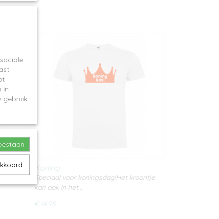
sociale
ast
ot
 in
 gebruik
toestaan
akkoord
Koning
oontje
Speciaal voor koningsdag!Het kroontje
kan ook in het…
€ 14,95