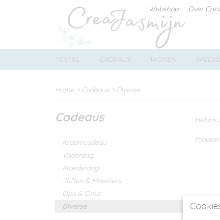
Webshop
Over Cre
TEXTIEL
CADEAUS
WONEN
SPECIA
Home
>
Cadeaus
>
Diverse
Cadeaus
Helaas 
Probeer
Kraamcadeau
Vaderdag
Moederdag
Juffen & Meesters
Opa & Oma
Cookie
Diverse