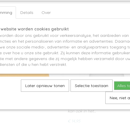
emming
Details
Over
 website worden cookies gebruikt
worden door ons gebruikt voor verkeersanalyse, het aanbieden van 
cties en het personaliseren van informatie en advertenties. Daarna
 we onze sociale media-, advertentie- en analysepartners toegang t
e over hoe u onze site gebruikt. Zij kunnen deze informatie gebruiken
ie met andere gegevens die zij mogelijk hebben verzameld door uw
iensten of die u hen hebt verstrekt.
Later opnieuw tonen
Selectie toestaan
Alles 
Nee, niet 
Naam met kroon
l voor koningsdag!100% katoen.
Speciaal voor koningsdag! Het kr
kan ook in het…
€ 14,95