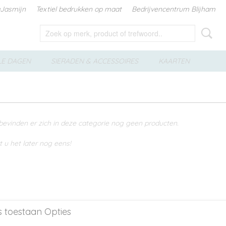
aJasmijn
Textiel bedrukken op maat
Bedrijvencentrum Blijham
LE DAGEN
SIERADEN & ACCESSOIRES
KAARTEN
bevinden er zich in deze categorie nog geen producten.
t u het later nog eens!
s toestaan Opties