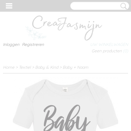
Inloggen
Registreren
UW WINKELWAGEN
Geen producten
(0)
Home
>
Textiel
>
Baby & Kind
>
Baby + Naam