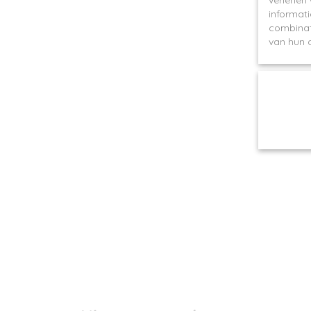
verlenen
informati
combinat
van hun d