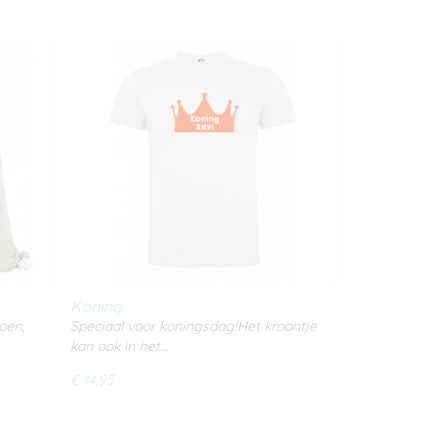
Koning
oen,
Speciaal voor koningsdag!Het kroontje
kan ook in het…
€ 14,95