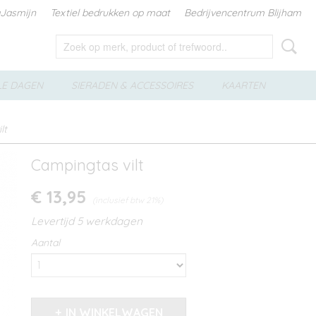
aJasmijn
Textiel bedrukken op maat
Bedrijvencentrum Blijham
LE DAGEN
SIERADEN & ACCESSOIRES
KAARTEN
lt
Campingtas vilt
€ 13,95
(inclusief btw 21%)
Levertijd 5 werkdagen
Aantal
IN WINKELWAGEN