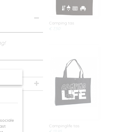
Camping tas
€ 7,50
ng!
sociale
Campinglife tas
ast
€ 13,95