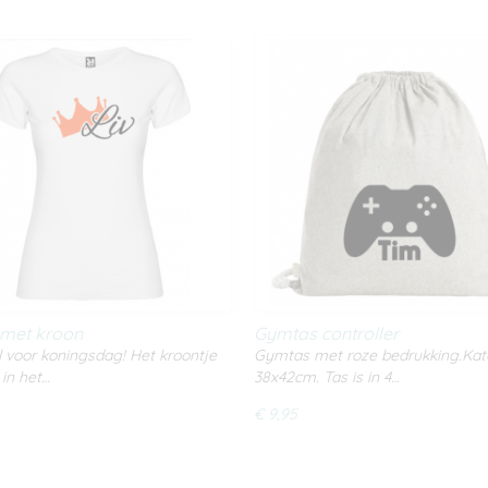
met kroon
Gymtas controller
l voor koningsdag! Het kroontje
Gymtas met roze bedrukking.Kat
 in het…
38x42cm. Tas is in 4…
€ 9,95