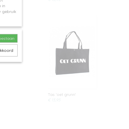
ot
 in
 gebruik
toestaan
akkoord
Tas 'oet grunn'
€ 13,95