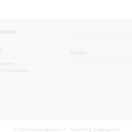
orieën
s
Trustpilot
e dagen
n & accessoires
© 2026 www.creajasmijn.nl - Powered by Shoppagina.nl