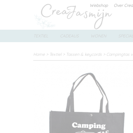
Webshop
Over Cre
TEXTIEL
CADEAUS
WONEN
SPECIA
Home
>
Textiel
>
Tassen & keycords
>
Campingtas vi