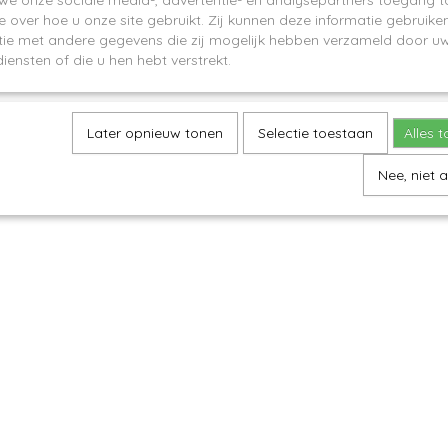
 we onze sociale media-, advertentie- en analysepartners toegang t
e over hoe u onze site gebruikt. Zij kunnen deze informatie gebruiken
ie met andere gegevens die zij mogelijk hebben verzameld door uw
iensten of die u hen hebt verstrekt.
Later opnieuw tonen
Selectie toestaan
Alles 
Nee, niet 